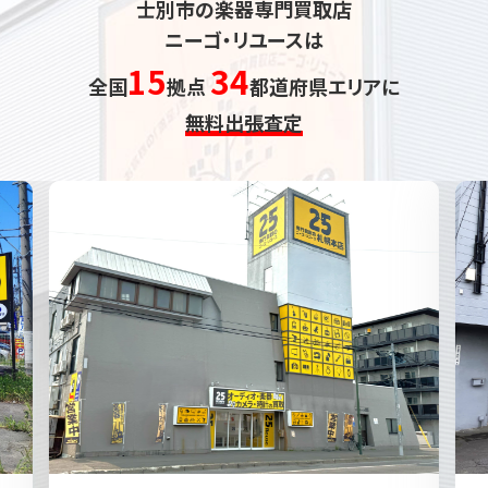
士別市の楽器専門買取店
ニーゴ・リユースは
15
34
全国
拠点
都道府県エリアに
無料出張査定