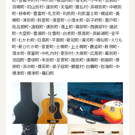
羽幌町・初山別村・遠別町・天塩町・猿払村・浜頓別町・中頓別
町・枝幸町・豊富町・礼文町・利尻町・利尻富士町・幌延町・美
幌町・津別町・斜里町・清里町・小清水町・訓子府町・置戸町・
佐呂間町・遠軽町・湧別町・滝上町・興部町・西興部村・雄武
町・大空町・豊浦町・壮瞥町・白老町・厚真町・洞爺湖町・安平
町・むかわ町・日高町・平取町・新冠町・浦河町・様似町・えりも
町・新ひだか町・音更町・士幌町・上士幌町・鹿追町・新得町・
清水町・芽室町・中札内村・更別村・大樹町・広尾町・幕別町・
池田町・豊頃町・本別町・足寄町・陸別町・浦幌町・釧路町・厚
岸町・浜中町・標茶町・弟子屈町・鶴居村・白糠町・別海町・中
標津町・標津町・羅臼町