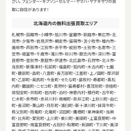
さい。 フェンダー・ギブソン・セルマー・ヤマハ・ヤナギサワの買
取に自信があります！
北海道内の無料出張買取エリア
札幌市・函館市・小樽市・旭川市・室蘭市・釧路市・帯広市・北
見市・夕張市・岩見沢市・網走市・留萌市・苫小牧市・稚内市・
美唄市・芦別市・江別市・赤平市・紋別市・士別市・名寄市・三
笠市・根室市・千歳市・滝川市・砂川市・歌志内市・深川市・富
良野市・登別市・恵庭市・伊達市・北広島市・石狩市・北斗市・
当別町・新篠津村・松前町・福島町・知内町・木古内町・七飯
町・鹿部町・森町・八雲町・長万部町・江差町・上ノ国町・厚沢部
町・乙部町・奥尻町・今金町・せたな町・島牧村・寿都町・黒松
内町・蘭越町・ニセコ町・真狩村・留寿都村・喜茂別町・京極町・
倶知安町・共和町・岩内町・泊村・神恵内村・積丹町・古平町・
仁木町・余市町・赤井川村・南幌町・奈井江町・上砂川町・由仁
町・長沼町・栗山町・月形町・浦臼町・新十津川町・妹背牛町・
秩父別町・雨竜町・北竜町・沼田町・鷹栖町・東神楽町・当麻
町・比布町・愛別町・上川町・東川町・美瑛町・上富良野町・中
富良野町・南富良野町・占冠村・和寒町・剣淵町・下川町・美深
町・音威子府村・中川町・幌加内町・増毛町・小平町・苫前町・