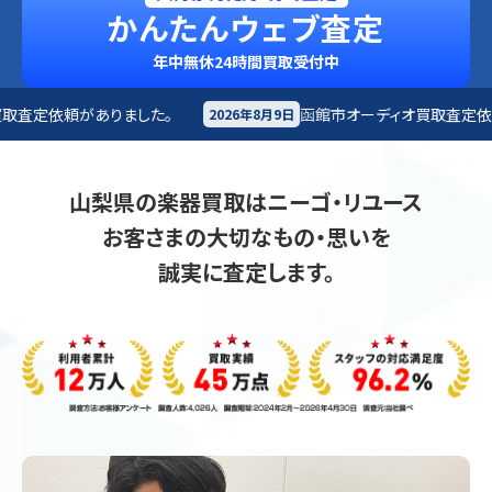
かんたんウェブ査定
年中無休24時間買取受付中
函館市
オーディオ買取査定依頼がありました。
2026年8月9日
202
山梨県の楽器買取はニーゴ・リユース
お客さまの大切なもの・思いを
誠実に査定します。