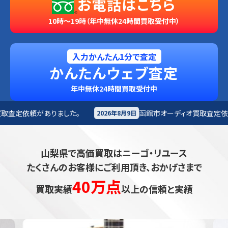
お電話はこちら
10時～19時（年中無休24時間買取受付中）
入力かんたん1分で査定
かんたんウェブ査定
年中無休24時間買取受付中
函館市
オーディオ買取査定依頼がありました。
2026年8月9日
202
山梨県で高価買取はニーゴ・リユース
たくさんのお客様にご利用頂き、おかげさまで
40万点
買取実績
以上の信頼と実績