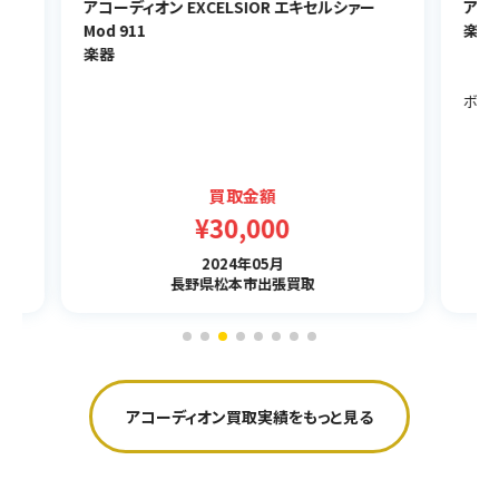
ー
アコーディオン GIULIETTI TRAVIATA
アコ
楽器
楽
ボディー側面オレンジの装飾が欠品していました。
ケー
買取金額
¥66,000
2024年06月
北海道札幌市出張買取
アコーディオン買取実績をもっと見る