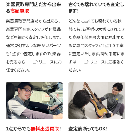
楽器買取専門店
だから出来
古くても壊れていても
査定し
る
高額買取
ます！
楽器買取専門店だから出来る、
どんなに古くても壊れている状
楽器専門査定スタッフが付属品
態でも、お客様の大切にされてき
などを細かく査定し評価します。
た商品価値を最大限に見出すた
通常見逃すような細かいパーツ
めに専門スタッフが1点1点丁寧
も1点ずつ査定しますので、楽器
に査定いたします。諦める前にま
を売るならニーゴ・リユースにお
ずはニーゴ・リユースにご相談く
任せください。
ださい。
1点
からでも
無料出張買取
！
査定後
断ってもOK
！