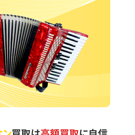
オン
買取は
高額買取
に自信