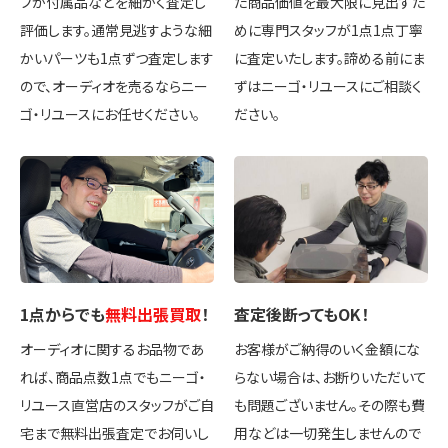
フが付属品などを細かく査定し
た商品価値を最大限に見出すた
評価します。通常見逃すような細
めに専門スタッフが1点1点丁寧
かいパーツも1点ずつ査定します
に査定いたします。諦める前にま
ので、オーディオを売るならニー
ずはニーゴ・リユースにご相談く
ゴ・リユースにお任せください。
ださい。
1点
からでも
無料出張買取
！
査定後
断ってもOK
！
オーディオに関するお品物であ
お客様がご納得のいく金額にな
れば、商品点数1点でもニーゴ・
らない場合は、お断りいただいて
リユース直営店のスタッフがご自
も問題ございません。その際も費
宅まで無料出張査定でお伺いし
用などは一切発生しませんので