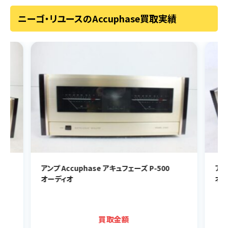
ニーゴ・リユースのAccuphase買取実績
アンプ Accuphase アキュフェーズ P-500
アン
オーディオ
オー
買取金額