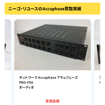
ニーゴ・リユースのAccuphase買取実績
アンプ Accuphase アキュフェーズ C-260
アン
オーディオ
オー
買取金額