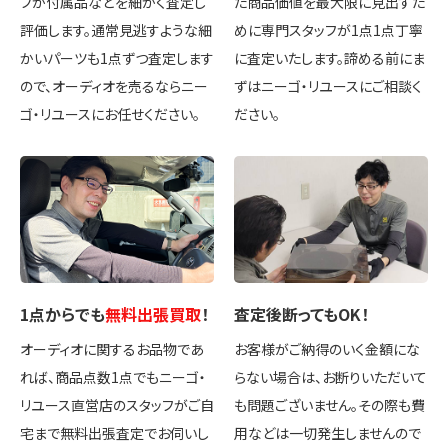
フが付属品などを細かく査定し
た商品価値を最大限に見出すた
評価します。通常見逃すような細
めに専門スタッフが1点1点丁寧
かいパーツも1点ずつ査定します
に査定いたします。諦める前にま
ので、オーディオを売るならニー
ずはニーゴ・リユースにご相談く
ゴ・リユースにお任せください。
ださい。
1点
からでも
無料出張買取
！
査定後
断ってもOK
！
オーディオに関するお品物であ
お客様がご納得のいく金額にな
れば、商品点数1点でもニーゴ・
らない場合は、お断りいただいて
リユース直営店のスタッフがご自
も問題ございません。その際も費
宅まで無料出張査定でお伺いし
用などは一切発生しませんので