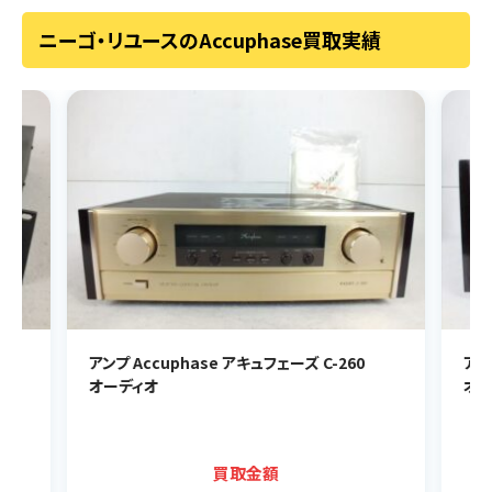
ニーゴ・リユースのAccuphase買取実績
アンプ Accuphase アキュフェーズ C-260
アン
オーディオ
オー
買取金額