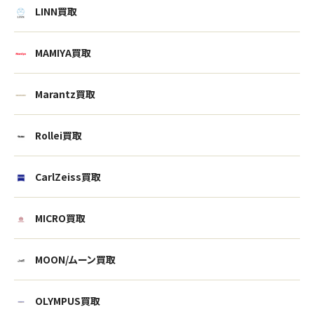
LINN買取
MAMIYA買取
Marantz買取
Rollei買取
CarlZeiss買取
MICRO買取
ウェブから1分
フリーダイヤル
MOON/ムーン買取
かんたん査定見積
0120-1212-25
OLYMPUS買取