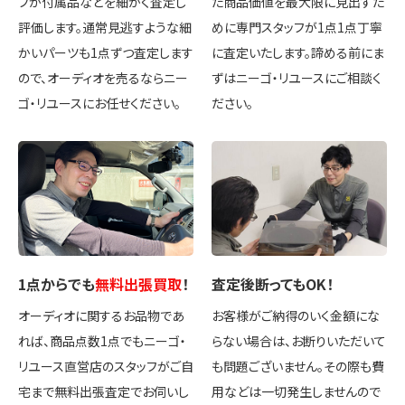
フが付属品などを細かく査定し
た商品価値を最大限に見出すた
評価します。通常見逃すような細
めに専門スタッフが1点1点丁寧
かいパーツも1点ずつ査定します
に査定いたします。諦める前にま
ので、オーディオを売るならニー
ずはニーゴ・リユースにご相談く
ゴ・リユースにお任せください。
ださい。
1点
からでも
無料出張買取
！
査定後
断ってもOK
！
オーディオに関するお品物であ
お客様がご納得のいく金額にな
れば、商品点数1点でもニーゴ・
らない場合は、お断りいただいて
リユース直営店のスタッフがご自
も問題ございません。その際も費
宅まで無料出張査定でお伺いし
用などは一切発生しませんので