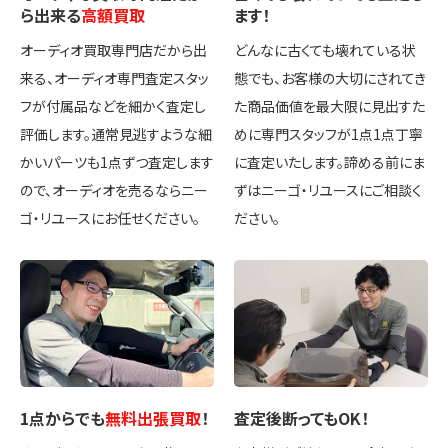
ら出来る
高額買取
ます！
オーディオ買取専門店だから出
どんなに古くても壊れている状
来る、オーディオ専門査定スタッ
態でも、お客様の大切にされてき
フが付属品などを細かく査定し
た商品価値を最大限に見出すた
評価します。通常見逃すような細
めに専門スタッフが1点1点丁寧
かいパーツも1点ずつ査定します
に査定いたします。諦める前にま
ので、オーディオを売るならニー
ずはニーゴ・リユースにご相談く
ゴ・リユースにお任せください。
ださい。
1点
からでも
無料出張買取
！
査定後
断ってもOK
！