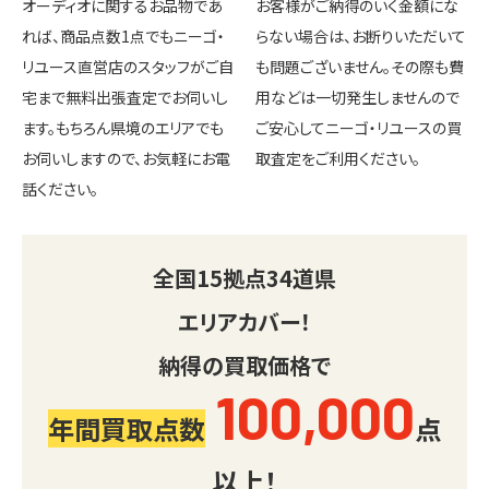
オーディオに関するお品物であ
お客様がご納得のいく金額にな
れば、商品点数1点でもニーゴ・
らない場合は、お断りいただいて
リユース直営店のスタッフがご自
も問題ございません。その際も費
宅まで無料出張査定でお伺いし
用などは一切発生しませんので
ます。もちろん県境のエリアでも
ご安心してニーゴ・リユースの買
お伺いしますので、お気軽にお電
取査定をご利用ください。
話ください。
全国
15
拠点
34
道県
エリアカバー！
納得の買取価格で
100,000
年間買取点数
点
以上！