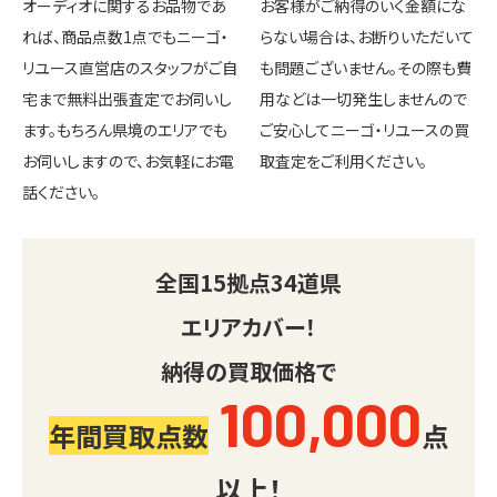
オーディオに関するお品物であ
お客様がご納得のいく金額にな
れば、商品点数1点でもニーゴ・
らない場合は、お断りいただいて
リユース直営店のスタッフがご自
も問題ございません。その際も費
宅まで無料出張査定でお伺いし
用などは一切発生しませんので
ます。もちろん県境のエリアでも
ご安心してニーゴ・リユースの買
お伺いしますので、お気軽にお電
取査定をご利用ください。
話ください。
全国
15
拠点
34
道県
エリアカバー！
納得の買取価格で
100,000
年間買取点数
点
以上！