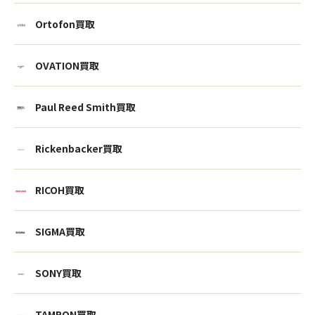
Ortofon買取
OVATION買取
Paul Reed Smith買取
Rickenbacker買取
RICOH買取
SIGMA買取
ウェブから1分
フリーダイヤル
かんたん査定見積
0120-1212-25
SONY買取
TAMRON買取