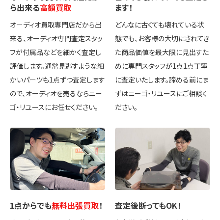
ら出来る
高額買取
ます！
オーディオ買取専門店だから出
どんなに古くても壊れている状
来る、オーディオ専門査定スタッ
態でも、お客様の大切にされてき
フが付属品などを細かく査定し
た商品価値を最大限に見出すた
評価します。通常見逃すような細
めに専門スタッフが1点1点丁寧
かいパーツも1点ずつ査定します
に査定いたします。諦める前にま
ので、オーディオを売るならニー
ずはニーゴ・リユースにご相談く
ゴ・リユースにお任せください。
ださい。
1点
からでも
無料出張買取
！
査定後
断ってもOK
！