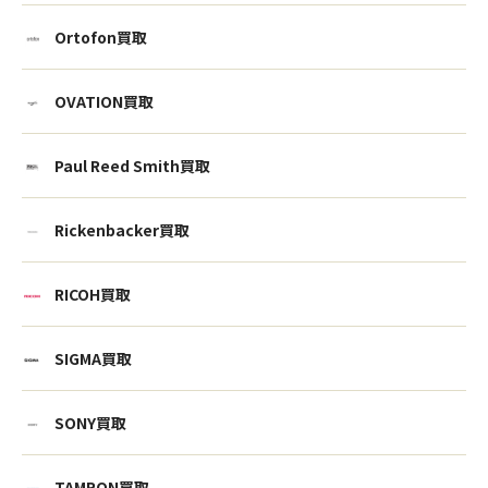
Ortofon買取
OVATION買取
Paul Reed Smith買取
Rickenbacker買取
RICOH買取
SIGMA買取
ウェブから1分
フリーダイヤル
かんたん査定見積
0120-1212-25
SONY買取
TAMRON買取