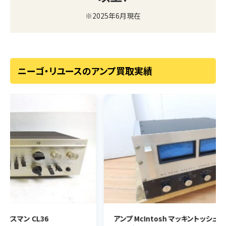
※2025年6月現在
ニーゴ・リユースのアンプ買取実績
アンプ McIntosh マッキントッシュ MC2500
アン