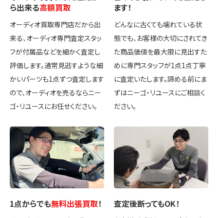
ら出来る
高額買取
ます！
オーディオ買取専門店だから出
どんなに古くても壊れている状
来る、オーディオ専門査定スタッ
態でも、お客様の大切にされてき
フが付属品などを細かく査定し
た商品価値を最大限に見出すた
評価します。通常見逃すような細
めに専門スタッフが1点1点丁寧
かいパーツも1点ずつ査定します
に査定いたします。諦める前にま
ので、オーディオを売るならニー
ずはニーゴ・リユースにご相談く
ゴ・リユースにお任せください。
ださい。
1点
からでも
無料出張買取
！
査定後
断ってもOK
！