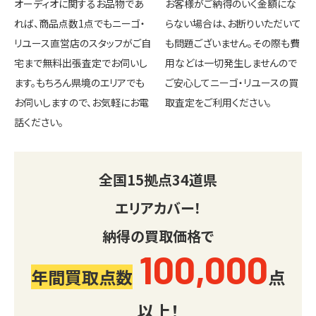
オーディオに関するお品物であ
お客様がご納得のいく金額にな
れば、商品点数1点でもニーゴ・
らない場合は、お断りいただいて
リユース直営店のスタッフがご自
も問題ございません。その際も費
宅まで無料出張査定でお伺いし
用などは一切発生しませんので
ます。もちろん県境のエリアでも
ご安心してニーゴ・リユースの買
お伺いしますので、お気軽にお電
取査定をご利用ください。
話ください。
全国
15
拠点
34
道県
エリアカバー！
納得の買取価格で
100,000
年間買取点数
点
以上！