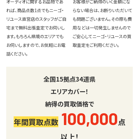
オーディオに関するお品物であ
お客様がご納得のいく金額にな
れば、商品点数1点でもニーゴ・
らない場合は、お断りいただいて
リユース直営店のスタッフがご自
も問題ございません。その際も費
宅まで無料出張査定でお伺いし
用などは一切発生しませんので
ます。もちろん県境のエリアでも
ご安心してニーゴ・リユースの買
お伺いしますので、お気軽にお電
取査定をご利用ください。
話ください。
全国
15
拠点
34
道県
エリアカバー！
納得の買取価格で
100,000
年間買取点数
点
以上！