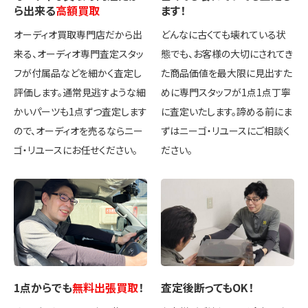
ら出来る
高額買取
ます！
オーディオ買取専門店だから出
どんなに古くても壊れている状
来る、オーディオ専門査定スタッ
態でも、お客様の大切にされてき
フが付属品などを細かく査定し
た商品価値を最大限に見出すた
評価します。通常見逃すような細
めに専門スタッフが1点1点丁寧
かいパーツも1点ずつ査定します
に査定いたします。諦める前にま
ので、オーディオを売るならニー
ずはニーゴ・リユースにご相談く
ゴ・リユースにお任せください。
ださい。
1点
からでも
無料出張買取
！
査定後
断ってもOK
！