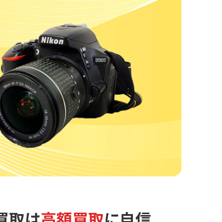
買取は
高額買取
に自信