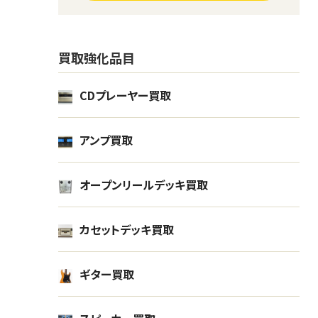
買取強化品目
CDプレーヤー買取
アンプ買取
オープンリールデッキ買取
デジタルカメラ Panasonic パナソニ
デジ
カセットデッキ買取
ック DC-G100V
D50
カメラ
カメ
ギター買取
0
¥40,000
買取金額
買取