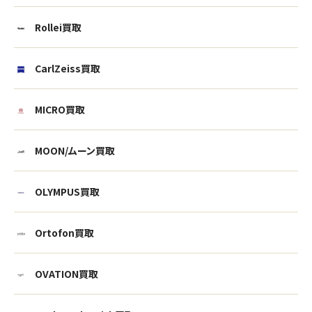
Rollei買取
CarlZeiss買取
MICRO買取
MOON/ムーン買取
OLYMPUS買取
Ortofon買取
ウェブから1分
フリーダイヤル
かんたん査定見積
0120-1212-25
OVATION買取