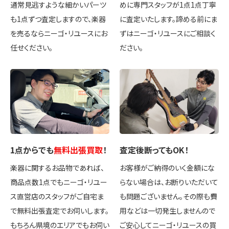
通常見逃すような細かいパーツ
めに専門スタッフが1点1点丁寧
も1点ずつ査定しますので、楽器
に査定いたします。諦める前にま
を売るならニーゴ・リユースにお
ずはニーゴ・リユースにご相談く
任せください。
ださい。
1点
からでも
無料出張買取
！
査定後
断ってもOK
！
楽器に関するお品物であれば、
お客様がご納得のいく金額にな
商品点数1点でもニーゴ・リユー
らない場合は、お断りいただいて
ス直営店のスタッフがご自宅ま
も問題ございません。その際も費
で無料出張査定でお伺いします。
用などは一切発生しませんので
もちろん県境のエリアでもお伺い
ご安心してニーゴ・リユースの買