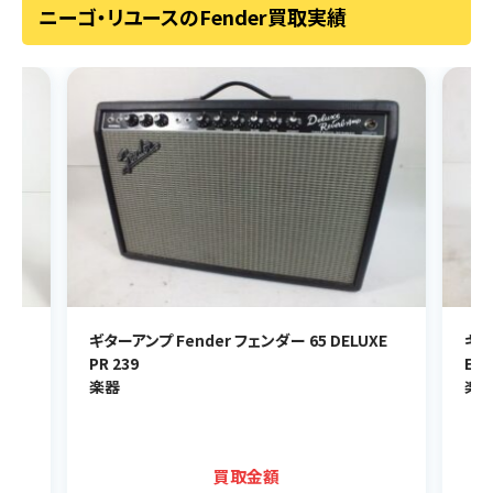
ニーゴ・リユースのFender買取実績
SS
ギターアンプ Fender フェンダー 65 DELUXE
ギタ
PR 239
Eri
楽器
楽
買取金額