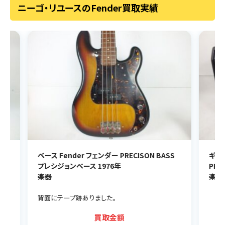
ニーゴ・リユースのFender買取実績
SS
ギターアンプ Fender フェンダー 65 DELUXE
ギタ
PR 239
Eri
楽器
楽
買取金額