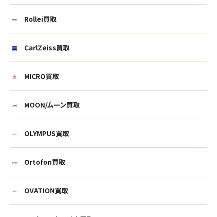
Rollei買取
CarlZeiss買取
MICRO買取
MOON/ムーン買取
OLYMPUS買取
Ortofon買取
ウェブから1分
フリーダイヤル
かんたん査定見積
0120-1212-25
OVATION買取