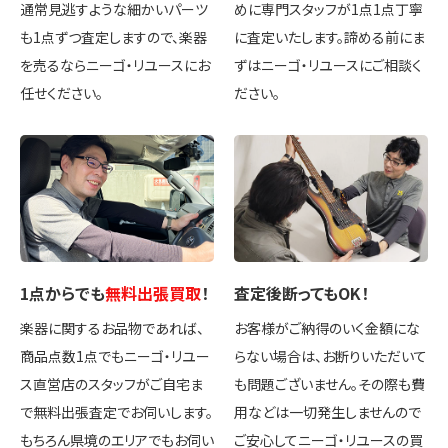
通常見逃すような細かいパーツ
めに専門スタッフが1点1点丁寧
も1点ずつ査定しますので、楽器
に査定いたします。諦める前にま
を売るならニーゴ・リユースにお
ずはニーゴ・リユースにご相談く
任せください。
ださい。
1点
からでも
無料出張買取
！
査定後
断ってもOK
！
楽器に関するお品物であれば、
お客様がご納得のいく金額にな
商品点数1点でもニーゴ・リユー
らない場合は、お断りいただいて
ス直営店のスタッフがご自宅ま
も問題ございません。その際も費
で無料出張査定でお伺いします。
用などは一切発生しませんので
もちろん県境のエリアでもお伺い
ご安心してニーゴ・リユースの買