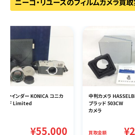
ニーゴ・リユースのフィルムカメラ買取
ジファインダー KONICA コニカ
中判カメラ HASSELB
R RF Limited
ブラッド 503CW
ラ
カメラ
¥55,000
¥2
金額
買取金額