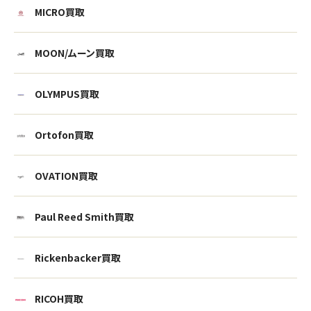
MICRO買取
MOON/ムーン買取
OLYMPUS買取
Ortofon買取
OVATION買取
Paul Reed Smith買取
ウェブから1分
フリーダイヤル
Rickenbacker買取
かんたん査定見積
0120-1212-25
RICOH買取