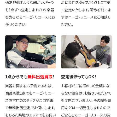
通常見逃すような細かいパーツ
めに専門スタッフが1点1点丁寧
も1点ずつ査定しますので、楽器
に査定いたします。諦める前にま
を売るならニーゴ・リユースにお
ずはニーゴ・リユースにご相談く
任せください。
ださい。
1点
からでも
無料出張買取
！
査定後
断ってもOK
！
楽器に関するお品物であれば、
お客様がご納得のいく金額にな
商品点数1点でもニーゴ・リユー
らない場合は、お断りいただいて
ス直営店のスタッフがご自宅ま
も問題ございません。その際も費
で無料出張査定でお伺いします。
用などは一切発生しませんので
もちろん県境のエリアでもお伺い
ご安心してニーゴ・リユースの買