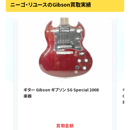
ニーゴ・リユースのGibson買取実績
?
ギター Gibson ギブソン SG Special 2008
ギタ
楽器
CU
楽
買取金額