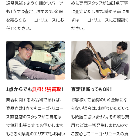
通常見逃すような細かいパーツ
めに専門スタッフが1点1点丁寧
も1点ずつ査定しますので、楽器
に査定いたします。諦める前にま
を売るならニーゴ・リユースにお
ずはニーゴ・リユースにご相談く
任せください。
ださい。
1点
からでも
無料出張買取
！
査定後
断ってもOK
！
楽器に関するお品物であれば、
お客様がご納得のいく金額にな
商品点数1点でもニーゴ・リユー
らない場合は、お断りいただいて
ス直営店のスタッフがご自宅ま
も問題ございません。その際も費
で無料出張査定でお伺いします。
用などは一切発生しませんので
もちろん県境のエリアでもお伺い
ご安心してニーゴ・リユースの買