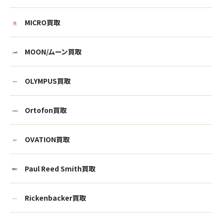
MICRO買取
MOON/ムーン買取
OLYMPUS買取
Ortofon買取
OVATION買取
Paul Reed Smith買取
ウェブから1分
フリーダイヤル
かんたん査定見積
0120-1212-25
Rickenbacker買取