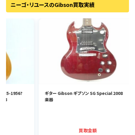
ニーゴ・リユースのGibson買取実績
?
ギター Gibson ギブソン SG Special 2008
ギタ
楽器
CU
楽
買取金額