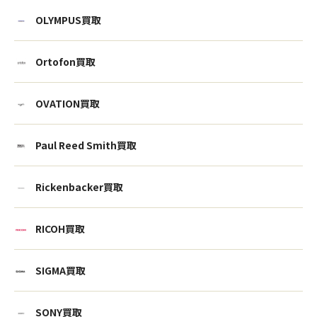
OLYMPUS買取
Ortofon買取
OVATION買取
Paul Reed Smith買取
Rickenbacker買取
RICOH買取
ウェブから1分
フリーダイヤル
SIGMA買取
かんたん査定見積
0120-1212-25
SONY買取