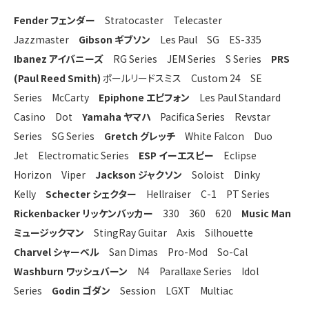
Fender フェンダー
Stratocaster Telecaster
Jazzmaster
Gibson ギブソン
Les Paul SG ES-335
Ibanez アイバニーズ
RG Series JEM Series S Series
PRS
(Paul Reed Smith)
ポールリードスミス Custom 24 SE
Series McCarty
Epiphone エピフォン
Les Paul Standard
Casino Dot
Yamaha ヤマハ
Pacifica Series Revstar
Series SG Series
Gretch グレッチ
White Falcon Duo
Jet Electromatic Series
ESP イーエスピー
Eclipse
Horizon Viper
Jackson ジャクソン
Soloist Dinky
Kelly
Schecter シェクター
Hellraiser C-1 PT Series
Rickenbacker リッケンバッカー
330 360 620
Music Man
ミュージックマン
StingRay Guitar Axis Silhouette
Charvel シャーベル
San Dimas Pro-Mod So-Cal
Washburn ワッシュバーン
N4 Parallaxe Series Idol
Series
Godin ゴダン
Session LGXT Multiac