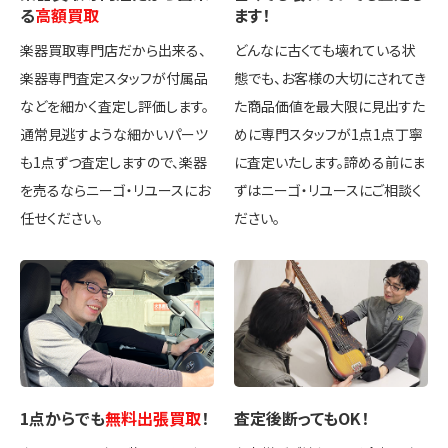
る
高額買取
ます！
楽器買取専門店だから出来る、
どんなに古くても壊れている状
楽器専門査定スタッフが付属品
態でも、お客様の大切にされてき
などを細かく査定し評価します。
た商品価値を最大限に見出すた
通常見逃すような細かいパーツ
めに専門スタッフが1点1点丁寧
も1点ずつ査定しますので、楽器
に査定いたします。諦める前にま
を売るならニーゴ・リユースにお
ずはニーゴ・リユースにご相談く
任せください。
ださい。
1点
からでも
無料出張買取
！
査定後
断ってもOK
！