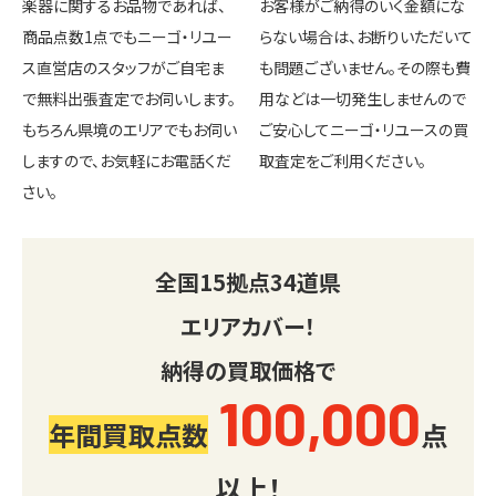
楽器に関するお品物であれば、
お客様がご納得のいく金額にな
商品点数1点でもニーゴ・リユー
らない場合は、お断りいただいて
ス直営店のスタッフがご自宅ま
も問題ございません。その際も費
で無料出張査定でお伺いします。
用などは一切発生しませんので
もちろん県境のエリアでもお伺い
ご安心してニーゴ・リユースの買
しますので、お気軽にお電話くだ
取査定をご利用ください。
さい。
全国
15
拠点
34
道県
エリアカバー！
納得の買取価格で
100,000
年間買取点数
点
以上！