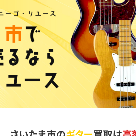
さいたま市の
ギター
買取は
高