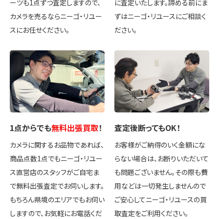
ーツも1点ずつ査定しますので、
に査定いたします。諦める前にま
カメラを売るならニーゴ・リユー
ずはニーゴ・リユースにご相談く
スにお任せください。
ださい。
1点
からでも
無料出張買取
！
査定後
断ってもOK
！
カメラに関するお品物であれば、
お客様がご納得のいく金額にな
商品点数1点でもニーゴ・リユー
らない場合は、お断りいただいて
ス直営店のスタッフがご自宅ま
も問題ございません。その際も費
で無料出張査定でお伺いします。
用などは一切発生しませんので
もちろん県境のエリアでもお伺い
ご安心してニーゴ・リユースの買
しますので、お気軽にお電話くだ
取査定をご利用ください。