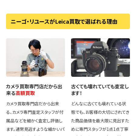
ニーゴ・リユースがLeica買取で選ばれる理由
カメラ買取専門店
だから出
古くても壊れていても
査定し
来る
高額買取
ます！
カメラ買取専門店だから出来
どんなに古くても壊れている状
る、カメラ専門査定スタッフが付
態でも、お客様の大切にされてき
属品などを細かく査定し評価し
た商品価値を最大限に見出すた
ます。通常見逃すような細かいパ
めに専門スタッフが1点1点丁寧