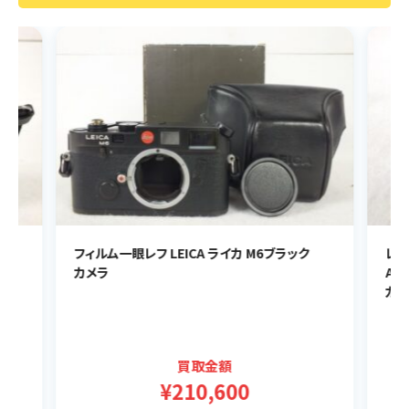
フィルム一眼レフ LEICA ライカ M6ブラック
レンズ
カメラ
ASP
カメ
買取金額
¥210,600