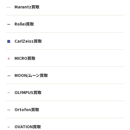
Marantz買取
Rollei買取
CarlZeiss買取
MICRO買取
MOON/ムーン買取
OLYMPUS買取
ウェブから1分
フリーダイヤル
Ortofon買取
かんたん査定見積
0120-1212-25
OVATION買取