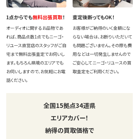
1点
からでも
無料出張買取
！
査定後
断ってもOK
！
オーディオに関するお品物であ
お客様がご納得のいく金額にな
れば、商品点数1点でもニーゴ・
らない場合は、お断りいただいて
リユース直営店のスタッフがご自
も問題ございません。その際も費
宅まで無料出張査定でお伺いし
用などは一切発生しませんので
ます。もちろん県境のエリアでも
ご安心してニーゴ・リユースの買
お伺いしますので、お気軽にお電
取査定をご利用ください。
話ください。
全国
15
拠点
34
道県
エリアカバー！
納得の買取価格で