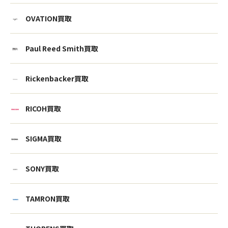
OVATION買取
Paul Reed Smith買取
Rickenbacker買取
RICOH買取
SIGMA買取
SONY買取
ウェブから1分
フリーダイヤル
かんたん査定見積
0120-1212-25
TAMRON買取