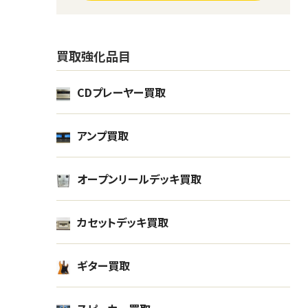
買取強化品目
CDプレーヤー買取
レコード 洋楽 100枚
レコー
オーディオ
オー
アンプ買取
オープンリールデッキ買取
0
¥2,200
買取金額
買取
1月
2023年12月
カセットデッキ買取
市
福島県福島市出張買取
ギター買取