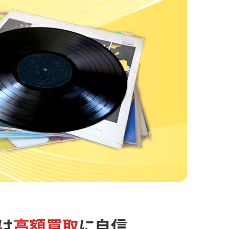
は
高額買取
に自信