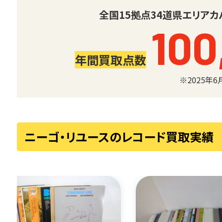
全国
15
拠点
34
道県
エリアカ
100
年間買取点数
※2025年
ニーゴ・リユースのレコード買取実績