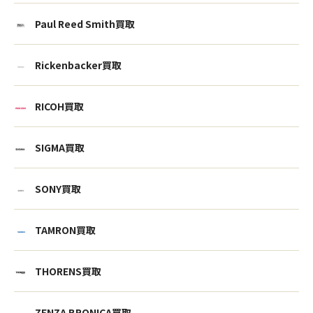
Paul Reed Smith買取
Rickenbacker買取
RICOH買取
SIGMA買取
SONY買取
TAMRON買取
ウェブから1分
フリーダイヤル
かんたん査定見積
0120-1212-25
THORENS買取
ZENZA BRONICA買取