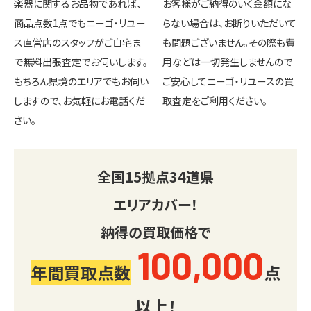
楽器に関するお品物であれば、
お客様がご納得のいく金額にな
商品点数1点でもニーゴ・リユー
らない場合は、お断りいただいて
ス直営店のスタッフがご自宅ま
も問題ございません。その際も費
で無料出張査定でお伺いします。
用などは一切発生しませんので
もちろん県境のエリアでもお伺い
ご安心してニーゴ・リユースの買
しますので、お気軽にお電話くだ
取査定をご利用ください。
さい。
全国
15
拠点
34
道県
エリアカバー！
納得の買取価格で
100,000
年間買取点数
点
以上！