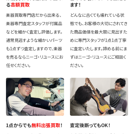
る
高額買取
ます！
楽器買取専門店だから出来る、
どんなに古くても壊れている状
楽器専門査定スタッフが付属品
態でも、お客様の大切にされてき
などを細かく査定し評価します。
た商品価値を最大限に見出すた
通常見逃すような細かいパーツ
めに専門スタッフが1点1点丁寧
も1点ずつ査定しますので、楽器
に査定いたします。諦める前にま
を売るならニーゴ・リユースにお
ずはニーゴ・リユースにご相談く
任せください。
ださい。
1点
からでも
無料出張買取
！
査定後
断ってもOK
！