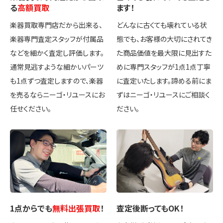
る
高額買取
ます！
楽器買取専門店だから出来る、
どんなに古くても壊れている状
楽器専門査定スタッフが付属品
態でも、お客様の大切にされてき
などを細かく査定し評価します。
た商品価値を最大限に見出すた
通常見逃すような細かいパーツ
めに専門スタッフが1点1点丁寧
も1点ずつ査定しますので、楽器
に査定いたします。諦める前にま
を売るならニーゴ・リユースにお
ずはニーゴ・リユースにご相談く
任せください。
ださい。
1点
からでも
無料出張買取
！
査定後
断ってもOK
！