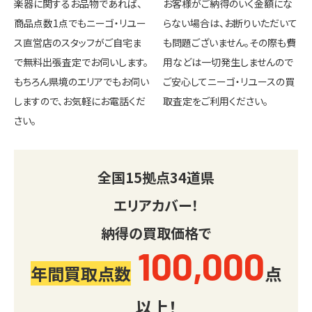
楽器に関するお品物であれば、
お客様がご納得のいく金額にな
商品点数1点でもニーゴ・リユー
らない場合は、お断りいただいて
ス直営店のスタッフがご自宅ま
も問題ございません。その際も費
で無料出張査定でお伺いします。
用などは一切発生しませんので
もちろん県境のエリアでもお伺い
ご安心してニーゴ・リユースの買
しますので、お気軽にお電話くだ
取査定をご利用ください。
さい。
全国
15
拠点
34
道県
エリアカバー！
納得の買取価格で
100,000
年間買取点数
点
以上！