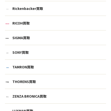
Rickenbacker買取
RICOH買取
SIGMA買取
SONY買取
TAMRON買取
THORENS買取
ウェブから1分
フリーダイヤル
かんたん査定見積
0120-1212-25
ZENZA BRONICA買取
LUXMAN買取