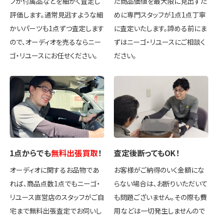
フが付属品などを細かく査定し
た商品価値を最大限に見出すた
評価します。通常見逃すような細
めに専門スタッフが1点1点丁寧
かいパーツも1点ずつ査定します
に査定いたします。諦める前にま
ので、オーディオを売るならニー
ずはニーゴ・リユースにご相談く
ゴ・リユースにお任せください。
ださい。
1点
からでも
無料出張買取
！
査定後
断ってもOK
！
オーディオに関するお品物であ
お客様がご納得のいく金額にな
れば、商品点数1点でもニーゴ・
らない場合は、お断りいただいて
リユース直営店のスタッフがご自
も問題ございません。その際も費
宅まで無料出張査定でお伺いし
用などは一切発生しませんので