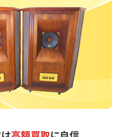
取は
高額買取
に自信