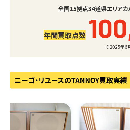
全国
15
拠点
34
道県
エリアカ
100
年間買取点数
※2025年
ニーゴ・リユースのTANNOY買取実績