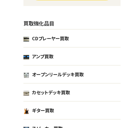
買取強化品目
CDプレーヤー買取
スピーカー TANNOY タンノイ
スピー
EDINBURGH
オー
オーディオ
アンプ買取
0
外装欠
オープンリールデッキ買取
¥100,000
2月
買取金額
買取
取
カセットデッキ買取
2025年01月
静岡県藤枝市出張買取
ギター買取