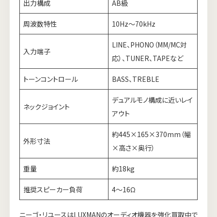
出力構成
AB級
周波数特性
10Hz～70kHz
LINE、PHONO（MM/MC対
入力端子
応）、TUNER、TAPEなど
トーンコントロール
BASS、TREBLE
デュアルモノ構成に近いレイ
ネックジョイント
アウト
約445×165×370mm（幅
外形寸法
×高さ×奥行）
重量
約18kg
推奨スピーカー負荷
4～16Ω
ニーゴ・リユースはLUXMANのオーディオ機器を強化買取中で