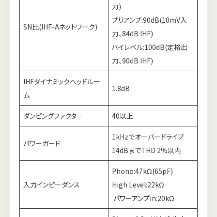
力)
プリアンプ:90dB(10mV入
SN比(IHF-Aネットワーク)
力、84dB IHF)
ハイレベル:100dB(定格出
力、90dB IHF)
IHFダイナミックヘッドルー
1.8dB
ム
ダンピングファクター
40以上
1kHzでオーバードライブ
パワーガード
14dBまでTHD 2%以内
Phono:47kΩ(65pF)
入力インピーダンス
High Level:22kΩ
パワーアンプ
in:20kΩ