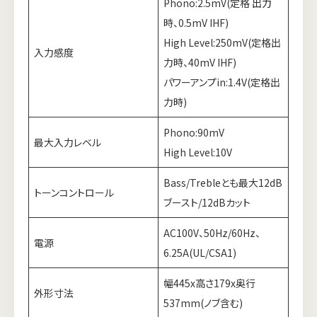
Phono:2.5mV(定格
出力
時、0.5mV IHF)
High Level:250mV(定格出
入力感度
力時、40mV IHF)
パワーアンプin:1.4V(定格出
力時)
Phono:90mV
最大入力レベル
High Level:10V
Bass/Trebleとも最大12dB
トーンコントロール
ブースト/12dBカット
AC100V、50Hz/60Hz、
電源
6.25A(UL/CSA1)
幅445x高さ179x奥行
外形寸法
537mm(ノブ含む)