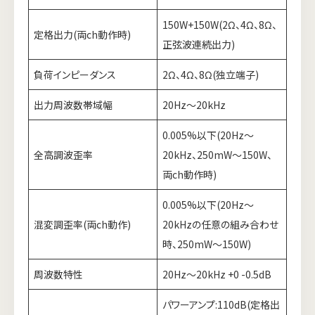
150W+150W(2Ω、4Ω、8Ω、
定格出力(両ch動作時)
正弦波連続出力)
負荷インピーダンス
2Ω、4Ω、8Ω(独立端子)
出力周波数帯域幅
20Hz～20kHz
0.005%以下(20Hz～
全高調波歪率
20kHz、250mW～150W、
両ch動作時)
0.005%以下(20Hz～
混変調歪率(両ch動作)
20kHzの任意の組み合わせ
時、250mW～150W)
周波数特性
20Hz～20kHz +0 -0.5dB
パワーアンプ:110dB(定格出