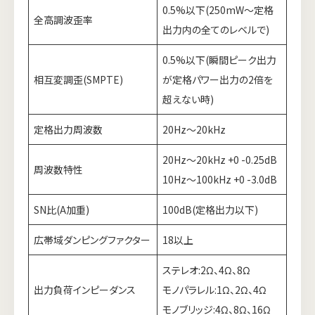
0.5%以下(250mW～定格
全高調波歪率
出力内の全てのレベルで)
0.5%以下(瞬間ピーク出力
相互変調歪(SMPTE)
が定格パワー出力の2倍を
超えない時)
定格出力周波数
20Hz～20kHz
20Hz～20kHz +0 -0.25dB
周波数特性
10Hz～100kHz +0 -3.0dB
SN比(A加重)
100dB(定格出力以下)
広帯域ダンピングファクター
18以上
ステレオ:2Ω、4Ω、8Ω
出力負荷インピーダンス
モノパラレル:1Ω、2Ω、4Ω
モノブリッジ:4Ω、8Ω、16Ω