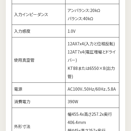
アンバランス:20kΩ
入力インピーダンス
バランス:40kΩ
入力感度
1.0V
12AX7x4(入力と位相反転)
12AT7x4(電圧増幅とドライ
使用真空管
バー)
KT88または6550×8(出力
管)
電源
AC100V、50Hz/60Hz、5.8A
消費電力
390W
幅455.4x高さ257.2x奥行
406.4mm
外形寸法
幅445x高さ257x奥行