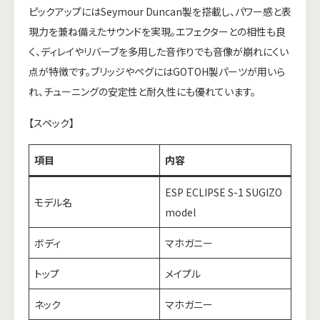
ピックアップにはSeymour Duncan製を搭載し、パワー感と表
現力を兼ね備えたサウンドを実現。エフェクターとの相性も良
く、ディレイやリバーブを多用した音作りでも音像が崩れにくい
点が特徴です。ブリッジやペグにはGOTOH製パーツが用いら
れ、チューニングの安定性と耐久性にも優れています。
【スペック】
項目
内容
ESP ECLIPSE S-1 SUGIZO
モデル名
model
ボディ
マホガニー
トップ
メイプル
ネック
マホガニー