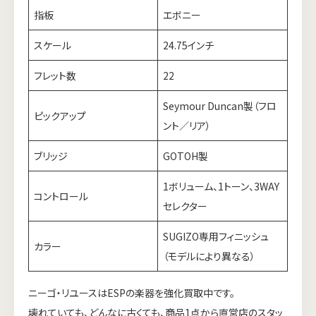
指板
エボニー
スケール
24.75インチ
フレット数
22
Seymour Duncan製（フロ
ピックアップ
ント／リア）
ブリッジ
GOTOH製
1ボリューム、1トーン、3WAY
コントロール
セレクター
SUGIZO専用フィニッシュ
カラー
（モデルにより異なる）
ニーゴ・リユースはESPの楽器を強化買取中です。
壊れていても、どんなに古くても、商品1点から直営店のスタッ