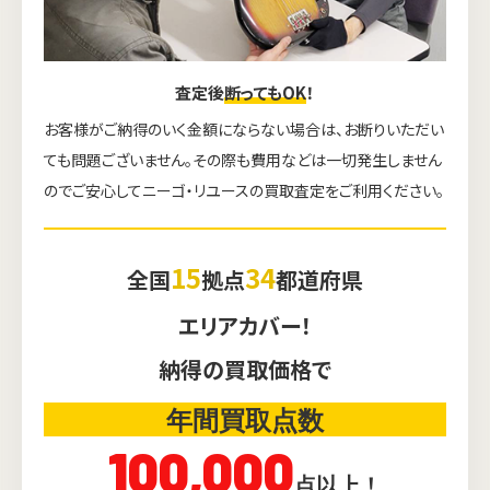
査定後
断ってもOK
！
お客様がご納得のいく金額にならない場合は、お断りいただい
ても問題ございません。その際も費用などは一切発生しません
のでご安心してニーゴ・リユースの買取査定をご利用ください。
15
34
全国
拠点
都道府県
エリアカバー！
納得の買取価格で
年間買取点数
100,000
点以上！