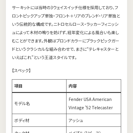
サーキットには当時の3ウェイスイッチ仕様を採用しており、フ
ロントピックアップ単独・フロント＋リアのブレンド・リア単独と
いう伝統的な構成です。ニトロセルロース・ラッカーフィニッシ
ュによって木材の鳴りを妨げず、経年変化による風合いも楽し
むことができます。外観はブロンドカラーにブラックピックガー
ドというクラシカルな組み合わせで、まさに“テレキャスターと
いえばこれ”という王道スタイルです。
【スペック】
項目
内容
Fender USA American
モデル名
Vintage ’52 Telecaster
ボディ材
アッシュ
ネック材
メイプル（1ピース）