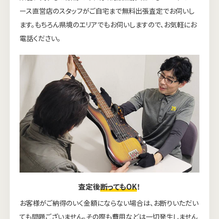
ース直営店のスタッフがご自宅まで無料出張査定でお伺いし
ます。もちろん県境のエリアでもお伺いしますので、お気軽にお
電話ください。
ウェブから1分
フリーダイヤル
査定後
断ってもOK
！
かんたん査定見積
0120-1212-25
お客様がご納得のいく金額にならない場合は、お断りいただい
ても問題ございません。その際も費用などは一切発生しません