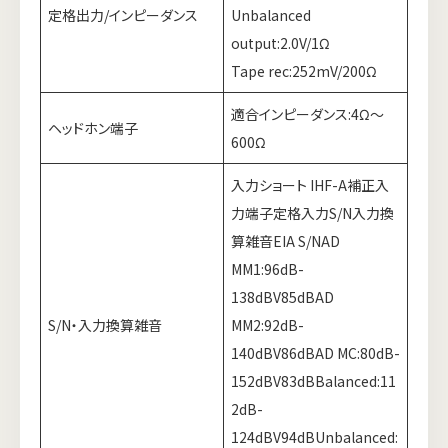
定格出力/インピーダンス
Unbalanced
output:2.0V/1Ω
Tape rec:252mV/200Ω
適合インピーダンス:4Ω～
ヘッドホン端子
600Ω
入力ショート IHF-A補正入
力端子定格入力S/N入力換
算雑音EIA S/NAD
MM1:96dB-
138dBV85dBAD
S/N・入力換算雑音
MM2:92dB-
140dBV86dBAD MC:80dB-
152dBV83dBBalanced:11
2dB-
124dBV94dBUnbalanced: