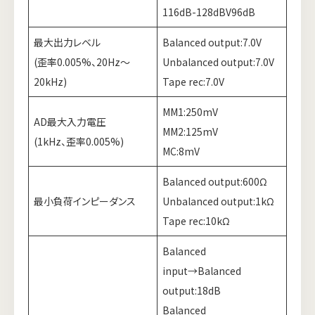
116dB-128dBV96dB
最大出力レベル
Balanced output:7.0V
(歪率0.005%、20Hz～
Unbalanced output:7.0V
20kHz)
Tape rec:7.0V
MM1:250mV
AD最大入力電圧
MM2:125mV
(1kHz、歪率0.005%)
MC:8mV
Balanced output:600Ω
最小負荷インピーダンス
Unbalanced output:1kΩ
Tape rec:10kΩ
Balanced
input→Balanced
output:18dB
Balanced