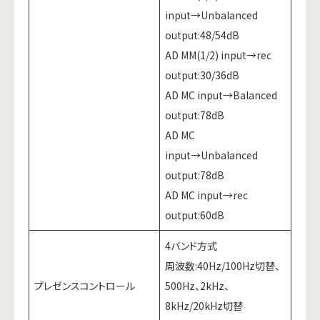
input→Unbalanced
output:48/54dB
AD MM(1/2) input→rec
output:30/36dB
AD MC input→Balanced
output:78dB
AD MC
input→Unbalanced
output:78dB
AD MC input→rec
output:60dB
4バンド方式
周波数:40Hz/100Hz切替、
プレゼンスコントロール
500Hz、2kHz、
8kHz/20kHz切替