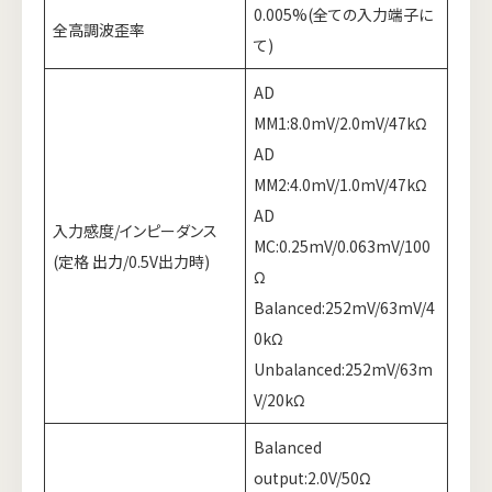
0.005%(全ての入力端子に
全高調波歪率
て)
AD
MM1:8.0mV/2.0mV/47kΩ
AD
MM2:4.0mV/1.0mV/47kΩ
AD
入力感度/インピーダンス
MC:0.25mV/0.063mV/100
(定格
出力
/0.5V出力時)
Ω
Balanced:252mV/63mV/4
0kΩ
Unbalanced:252mV/63m
V/20kΩ
Balanced
output:2.0V/50Ω