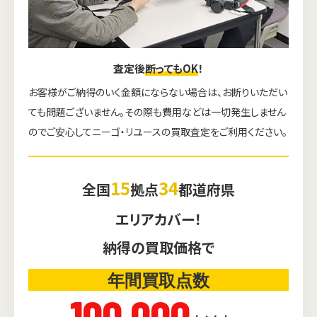
査定後
断ってもOK
！
お客様がご納得のいく金額にならない場合は、お断りいただい
ても問題ございません。その際も費用などは一切発生しません
のでご安心してニーゴ・リユースの買取査定をご利用ください。
15
34
全国
拠点
都道府県
エリアカバー！
納得の買取価格で
年間買取点数
100,000