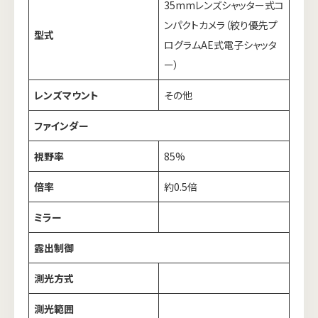
35mmレンズシャッター式コ
ンパクトカメラ（絞り優先プ
型式
ログラムAE式電子シャッタ
ー）
レンズマウント
その他
ファインダー
視野率
85%
倍率
約0.5倍
ミラー
露出制御
測光方式
測光範囲