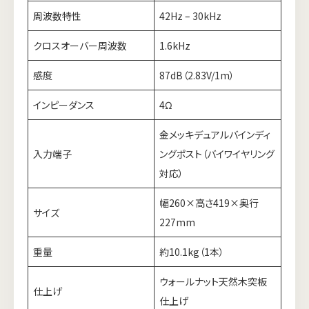
周波数特性
42Hz – 30kHz
クロスオーバー周波数
1.6kHz
感度
87dB（2.83V/1m）
インピーダンス
4Ω
金メッキデュアルバインディ
入力端子
ングポスト（バイワイヤリング
対応）
幅260×高さ419×奥行
サイズ
227mm
重量
約10.1kg（1本）
ウォールナット天然木突板
仕上げ
仕上げ