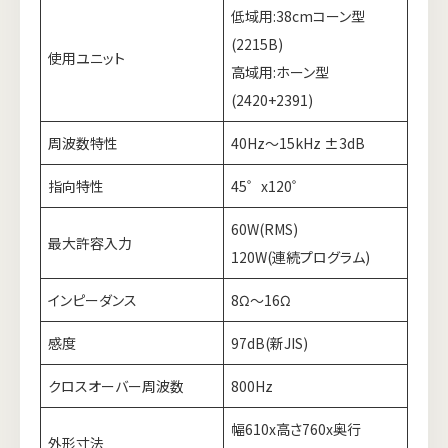
低域用:38cmコーン型
(2215B)
使用ユニット
高域用:ホーン型
(2420+2391)
周波数特性
40Hz～15kHz ±3dB
指向特性
45゜x120゜
60W(RMS)
最大許容入力
120W(連続プログラム)
インピーダンス
8Ω～16Ω
感度
97dB(新JIS)
クロスオーバー周波数
800Hz
幅610x高さ760x奥行
外形寸法