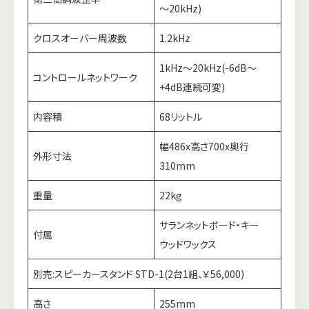
～20kHz)
クロスオーバー周波数
1.2kHz
1kHz～20kHz(-6dB～
コントロールネットワーク
+4dB連続可変)
内容積
68リットル
幅486x高さ700x奥行
外形寸法
310mm
重量
22kg
サランネットボード・キー
付属
ウッドワックス
別売:スピーカースタンド STD-1(2台1組、￥56,000)
高さ
255mm