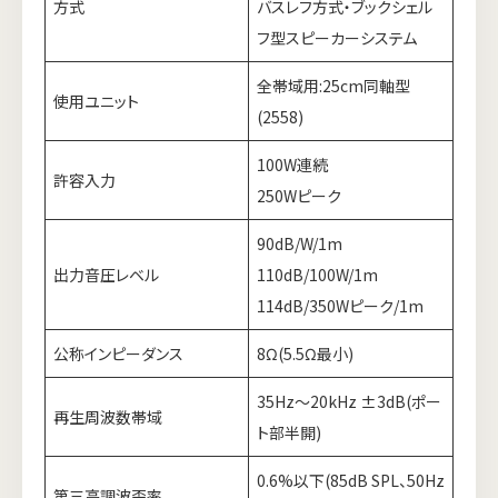
方式
バスレフ方式・ブックシェル
フ型スピーカーシステム
全帯域用:25cm同軸型
使用ユニット
(2558)
100W連続
許容入力
250Wピーク
90dB/W/1m
出力音圧レベル
110dB/100W/1m
114dB/350Wピーク/1m
公称インピーダンス
8Ω(5.5Ω最小)
35Hz～20kHz ±3dB(ポー
再生周波数帯域
ト部半開)
0.6%以下(85dB SPL、50Hz
第三高調波歪率