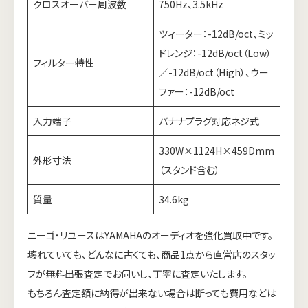
クロスオーバー周波数
750Hz、3.5kHz
ツィーター：-12dB/oct、ミッ
ドレンジ：-12dB/oct（Low）
フィルター特性
／-12dB/oct（High）、ウー
ファー：-12dB/oct
入力端子
バナナプラグ対応ネジ式
330W×1124H×459Dmm
外形寸法
（スタンド含む）
質量
34.6kg
ニーゴ・リユースはYAMAHAのオーディオを強化買取中です。
壊れていても、どんなに古くても、商品1点から直営店のスタッ
フが無料出張査定でお伺いし、丁寧に査定いたします。
もちろん査定額に納得が出来ない場合は断っても費用などは