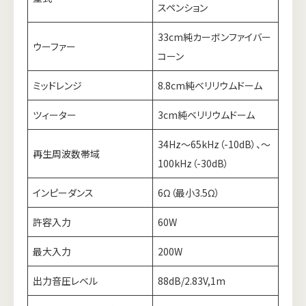
スペンション
33cm純カーボンファイバー
ウーファー
コーン
ミッドレンジ
8.8cm純ベリリウムドーム
ツィーター
3cm純ベリリウムドーム
34Hz～65kHz（-10dB）、～
再生周波数帯域
100kHz（-30dB）
インピーダンス
6Ω（最小3.5Ω）
許容入力
60W
最大入力
200W
出力音圧レベル
88dB/2.83V,1m