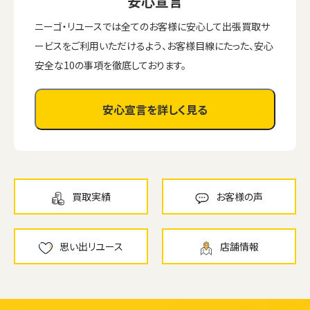
安心宣言
ニーゴ・リユースでは全てのお客様に安心して出張買取サ
ービスをご利用いただけるよう、お客様目線にたった、安心
安全な10の事項を徹底しております。
安心宣言を詳しく見る
買取実績
お客様の声
思い出リユース
店舗情報
ウェブから1分
フリーダイヤル
かんたん査定見積
0120-1212-25