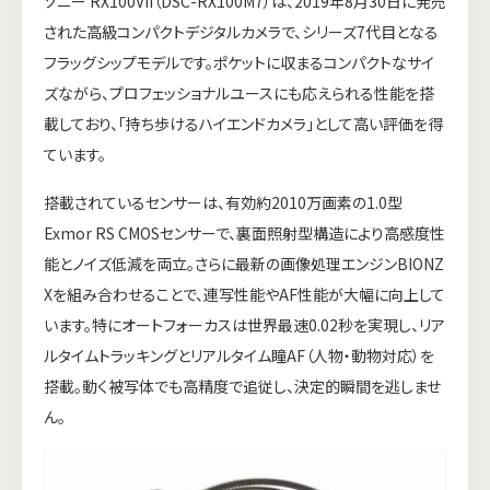
ソニー RX100VII（DSC-RX100M7）は、2019年8月30日に発売
された高級コンパクトデジタルカメラで、シリーズ7代目となる
フラッグシップモデルです。ポケットに収まるコンパクトなサイ
ズながら、プロフェッショナルユースにも応えられる性能を搭
載しており、「持ち歩けるハイエンドカメラ」として高い評価を得
ています。
搭載されているセンサーは、有効約2010万画素の1.0型
Exmor RS CMOSセンサーで、裏面照射型構造により高感度性
能とノイズ低減を両立。さらに最新の画像処理エンジンBIONZ
Xを組み合わせることで、連写性能やAF性能が大幅に向上して
います。特にオートフォーカスは世界最速0.02秒を実現し、リア
ルタイムトラッキングとリアルタイム瞳AF（人物・動物対応）を
搭載。動く被写体でも高精度で追従し、決定的瞬間を逃しませ
ん。