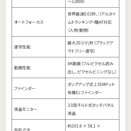
～12800）
世界最速0.02秒、リアルタイ
オートフォーカス
ムトラッキング・瞳AF対応
（人物/動物）
最大20コマ/秒（ブラックア
連写性能
ウトフリー連写）
4K動画（フルピクセル読み
動画性能
出し、ピクセルビニングなし）
ポップアップ式 2.35Mドット
ファインダー
有機ELファインダー
3.0型チルト式タッチパネル
液晶モニター
液晶
約101.6 × 58.1 ×
外形寸法