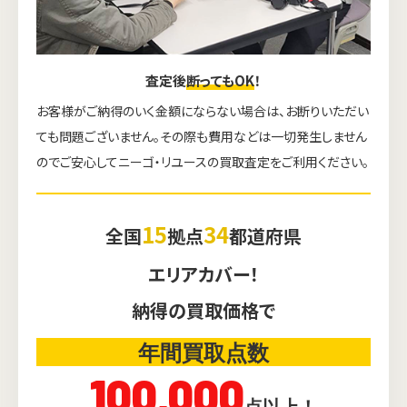
査定後
断ってもOK
！
お客様がご納得のいく金額にならない場合は、お断りいただい
ても問題ございません。その際も費用などは一切発生しません
のでご安心してニーゴ・リユースの買取査定をご利用ください。
15
34
全国
拠点
都道府県
エリアカバー！
納得の買取価格で
ウェブから1分
フリーダイヤル
かんたん査定見積
0120-1212-25
年間買取点数
100,000
点以上！