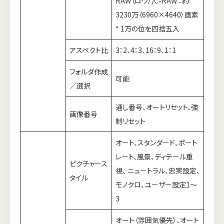
RAW（ロウ）/C-RAW ：約
3230万（6960×4640）画素
* 1万の位を四捨五入
アスペクト比
3：2、4：3、16：9、1：1
フォルダ作成
可能
／選択
通し番号、オートリセット、強
画像番号
制リセット
オート、スタンダード、ポート
レート、風景、ディテール重
ピクチャース
視、 ニュートラル、忠実設定、
タイル
モノクロ、ユーザー設定1～
3
オート（雰囲気優先）、オート