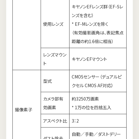
キヤノンEFレンズ群（EF-Sレ
ンズを含む）
使用レンズ
* EF-Mレンズを除く
（有効撮影画角は、表記焦点
距離の約1.6倍に相当）
レンズマウン
キヤノンEFマウント
ト
CMOSセンサー（デュアルピ
型式
クセル CMOS AF対応）
カメラ部有
約3250万画素
効画素
* 1万の位を四捨五入
撮像素子
アスペクト比
3：2
自動／手動／ダストデリー
ダスト除去