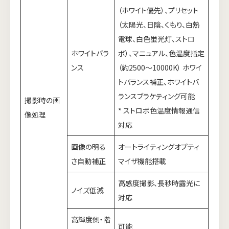
（ホワイト優先）、プリセット
（太陽光、日陰、くもり、白熱
電球、白色蛍光灯、ストロ
ホワイトバラ
ボ）、マニュアル、色温度指定
ンス
（約2500～10000K） ホワイ
トバランス補正、ホワイトバ
ランスブラケティング可能
撮影時の画
* ストロボ色温度情報通信
像処理
対応
画像の明る
オートライティングオプティ
さ自動補正
マイザ機能搭載
高感度撮影、長秒時露光に
ノイズ低減
対応
高輝度側・階
可能