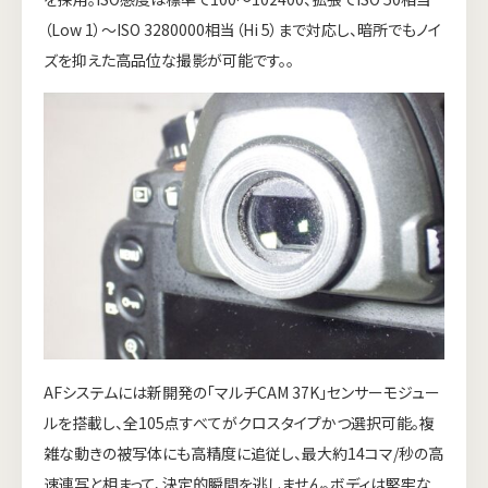
（Low 1）～ISO 3280000相当（Hi 5）まで対応し、暗所でもノイ
ズを抑えた高品位な撮影が可能です。。
AFシステムには新開発の「マルチCAM 37K」センサーモジュー
ルを搭載し、全105点すべてがクロスタイプかつ選択可能。複
雑な動きの被写体にも高精度に追従し、最大約14コマ/秒の高
速連写と相まって、決定的瞬間を逃しません。ボディは堅牢な