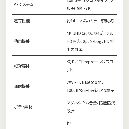
105点全点クロスタイプ（マ
AFシステム
ルチCAM 37K）
連写性能
約14コマ/秒（ミラー駆動式）
4K UHD（30/25/24p）、フル
動画機能
HD最大60p、N-Log、HDMI
出力対応
XQD／CFexpress ×2スロ
記録媒体
ット
WWi-Fi、Bluetooth、
通信機能
1000BASE-T有線LAN端子
マグネシウム合金、防塵防滴
ボディ素材
設計
約