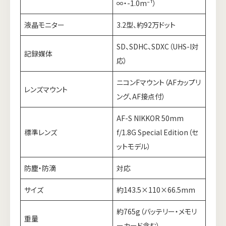
∞・-1.0m⁻¹）
液晶モニター
3.2型、約92万ドット
SD、SDHC、SDXC（UHS-I対
記録媒体
応）
ニコンFマウント（AFカップリ
レンズマウント
ング、AF接点付）
AF-S NIKKOR 50mm
標準レンズ
f/1.8G Special Edition（セ
ットモデル）
防塵・防滴
対応
サイズ
約143.5×110×66.5mm
約765g（バッテリー・メモリ
重量
ーカード含む）