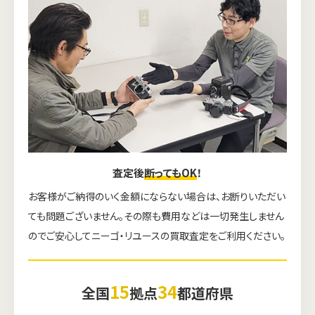
査定後
断ってもOK
！
お客様がご納得のいく金額にならない場合は、お断りいただい
ても問題ございません。その際も費用などは一切発生しません
のでご安心してニーゴ・リユースの買取査定をご利用ください。
ウェブから1分
フリーダイヤル
かんたん査定見積
0120-1212-25
15
34
全国
拠点
都道府県