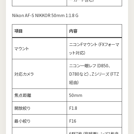
Nikon AF-S NIKKOR 50mm 1:1.8 G
項目
内容
ニコンFマウント（FXフォーマ
マウント
ット対応）
ニコン一眼レフ（D850、
対応カメラ
D780など）、Zシリーズ（FTZ
経由）
焦点距離
50mm
開放絞り
F1.8
最小絞り
F16
6群7枚（非球面レンズ1枚含