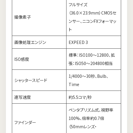
フルサイズ
（36.0×23.9mm）CMOSセ
撮像素子
ンサー、ニコンFXフォーマッ
ト
画像処理エンジン
EXPEED 3
標準：ISO100～12800、拡
ISO感度
張：ISO50～204800相当
1/4000～30秒、Bulb、
シャッタースピード
Time
連写速度
約5.5コマ/秒
ペンタプリズム式、視野率
100%、倍率約0.7倍
ファインダー
（50mmレンズ・