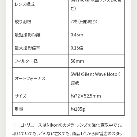
レンズ構成
む）
絞り羽根
7枚（円形絞り）
最短撮影距離
0.45m
最大撮影倍率
0.15倍
フィルター径
58mm
SWM（Silent Wave Motor）
オートフォーカス
搭載
サイズ
約72×52.5mm
重量
約185g
ニーゴ・リユースはNikonのカメラ・レンズを強化買取中です。
壊れていても、どんなに古くても、商品1点から直営店のスタッ