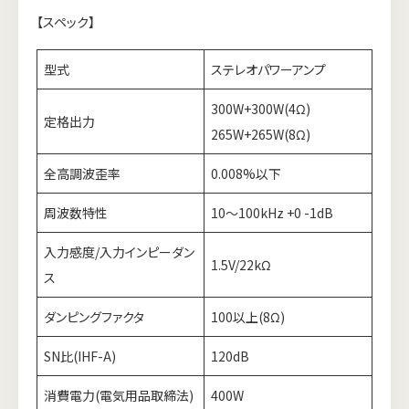
【スペック】
型式
ステレオパワーアンプ
300W+300W(4Ω)
定格出力
265W+265W(8Ω)
全高調波歪率
0.008%以下
周波数特性
10～100kHz +0 -1dB
入力感度/入力インピーダン
1.5V/22kΩ
ス
ダンピングファクタ
100以上(8Ω)
SN比(IHF-A)
120dB
消費電力(電気用品取締法)
400W