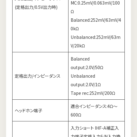
MC:0.25mV/0.063mV/100
(定格出力/0.5V出力時)
Ω
Balanced:252mV/63mV/4
0kΩ
Unbalanced:252mV/63m
V/20kΩ
Balanced
output:2.0V/50Ω
定格出力/インピーダンス
Unbalanced
output:2.0V/1Ω
Tape rec:252mV/200Ω
適合インピーダンス:4Ω～
ヘッドホン端子
600Ω
入力ショート IHF-A補正入
力端子定格入力S/N入力換