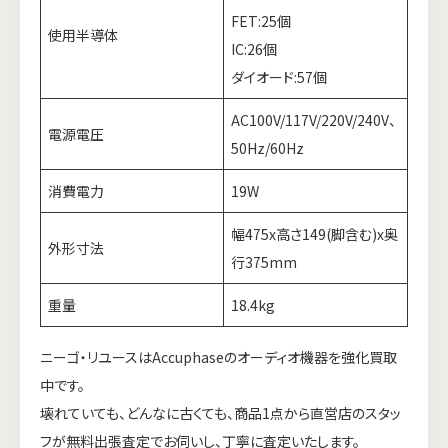
FET:25個
使用半導体
IC:26個
ダイオード:57個
AC100V/117V/220V/240V、
電源電圧
50Hz/60Hz
消費電力
19W
幅475x高さ149(脚含む)x奥
外形寸法
行375mm
重量
18.4kg
ニーゴ・リユースはAccuphaseのオーディオ機器を強化買取
中です。
壊れていても、どんなに古くても、商品1点から直営店のスタッ
フが無料出張査定でお伺いし、丁寧に査定いたします。