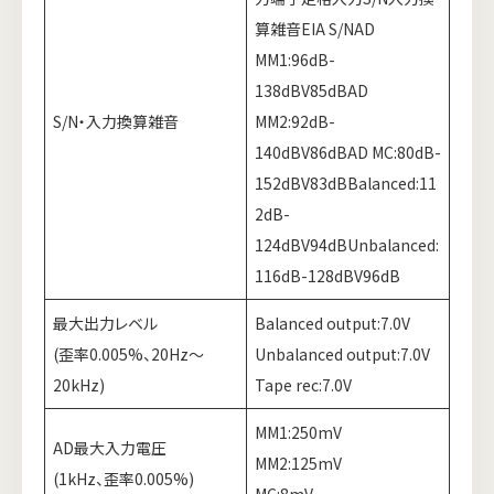
算雑音EIA S/NAD
MM1:96dB-
138dBV85dBAD
S/N・入力換算雑音
MM2:92dB-
140dBV86dBAD MC:80dB-
152dBV83dBBalanced:11
2dB-
124dBV94dBUnbalanced:
116dB-128dBV96dB
最大出力レベル
Balanced output:7.0V
(歪率0.005%、20Hz～
Unbalanced output:7.0V
20kHz)
Tape rec:7.0V
MM1:250mV
AD最大入力電圧
MM2:125mV
(1kHz、歪率0.005%)
MC:8mV