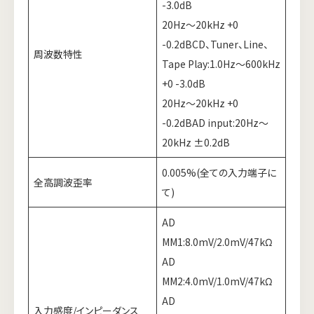
-3.0dB
20Hz～20kHz +0
-0.2dBCD、Tuner、Line、
周波数特性
Tape Play:1.0Hz～600kHz
+0 -3.0dB
20Hz～20kHz +0
-0.2dBAD input:20Hz～
20kHz ±0.2dB
0.005%(全ての入力端子に
全高調波歪率
て)
AD
MM1:8.0mV/2.0mV/47kΩ
AD
MM2:4.0mV/1.0mV/47kΩ
AD
入力感度/インピーダンス