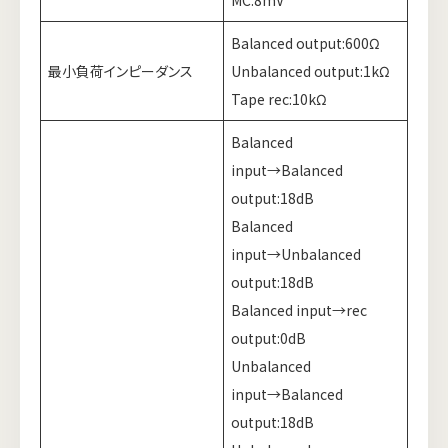
Balanced output:600Ω
最小負荷インピーダンス
Unbalanced output:1kΩ
Tape rec:10kΩ
Balanced
input→Balanced
output:18dB
Balanced
input→Unbalanced
output:18dB
Balanced input→rec
output:0dB
Unbalanced
input→Balanced
output:18dB