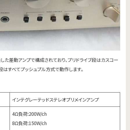
通した差動アンプで構成されており、プリドライブ段はカスコー
段はすべてプッシュプル方式で動作します。
インテグレーテッドステレオプリメインアンプ
4Ω負荷:200W/ch
8Ω負荷:150W/ch