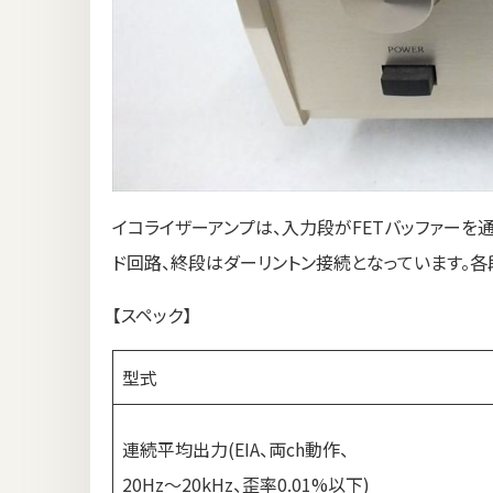
イコライザーアンプは、入力段がFETバッファーを
ド回路、終段はダーリントン接続となっています。各
【スペック】
型式
連続平均出力(EIA、両ch動作、
20Hz～20kHz、歪率0.01%以下)