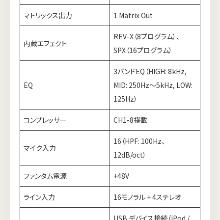
マトリックス出力
1 Matrix Out
REV-X（8プログラム）、
内蔵エフェクト
SPX（16プログラム）
3バンドEQ（HIGH: 8kHz,
EQ
MID: 250Hz〜5kHz, LOW:
125Hz）
コンプレッサー
CH1-8搭載
16（HPF: 100Hz、
マイク入力
12dB/oct）
ファンタム電源
+48V
ライン入力
16モノラル + 4ステレオ
USB デバイス接続（iPod /