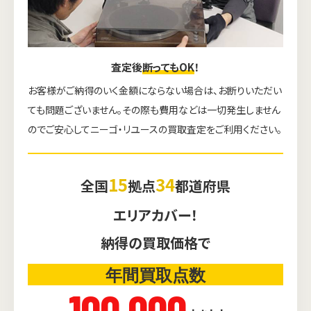
査定後
断ってもOK
！
お客様がご納得のいく金額にならない場合は、お断りいただい
ても問題ございません。その際も費用などは一切発生しません
のでご安心してニーゴ・リユースの買取査定をご利用ください。
15
34
全国
拠点
都道府県
エリアカバー！
納得の買取価格で
年間買取点数
100,000