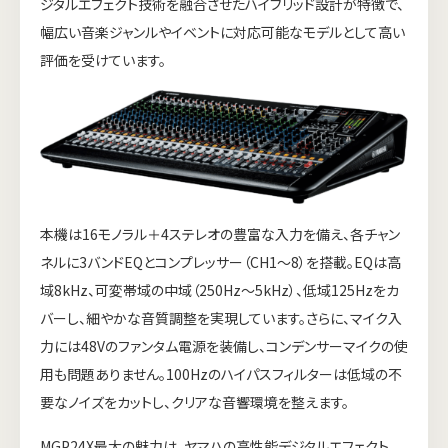
ジタルエフェクト技術を融合させたハイブリッド設計が特徴で、
幅広い音楽ジャンルやイベントに対応可能なモデルとして高い
評価を受けています。
本機は16モノラル＋4ステレオの豊富な入力を備え、各チャン
ネルに3バンドEQとコンプレッサー（CH1〜8）を搭載。EQは高
域8kHz、可変帯域の中域（250Hz〜5kHz）、低域125Hzをカ
バーし、細やかな音質調整を実現しています。さらに、マイク入
力には48Vのファンタム電源を装備し、コンデンサーマイクの使
用も問題ありません。100Hzのハイパスフィルターは低域の不
要なノイズをカットし、クリアな音響環境を整えます。
MGP24X最大の魅力は、ヤマハの高性能デジタルエフェクト