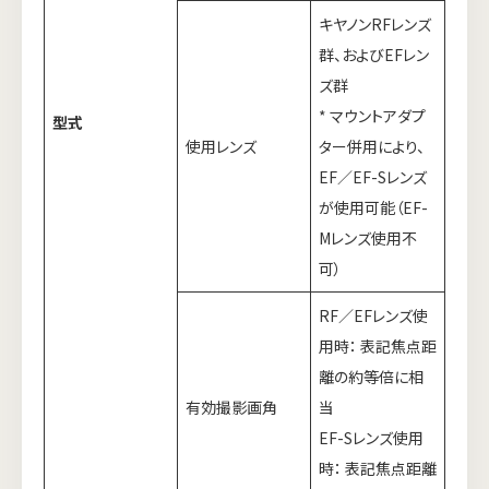
キヤノンRFレンズ
群、およびEFレン
ズ群
* マウントアダプ
型式
使用レンズ
ター併用により、
EF／EF-Sレンズ
が使用可能（EF-
Mレンズ使用不
可）
RF／EFレンズ使
用時： 表記焦点距
離の約等倍に相
有効撮影画角
当
EF-Sレンズ使用
時： 表記焦点距離