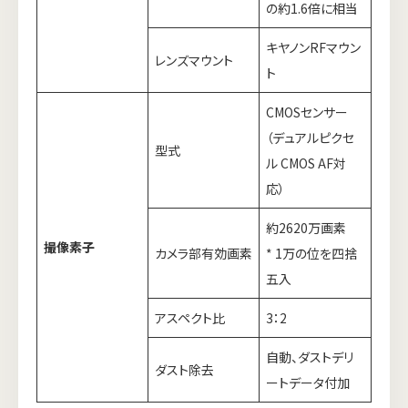
の約1.6倍に相当
キヤノンRFマウン
レンズマウント
ト
CMOSセンサー
（デュアルピクセ
型式
ル CMOS AF対
応）
約2620万画素
撮像素子
カメラ部有効画素
* 1万の位を四捨
五入
アスペクト比
3：2
自動、ダストデリ
ダスト除去
ートデータ付加