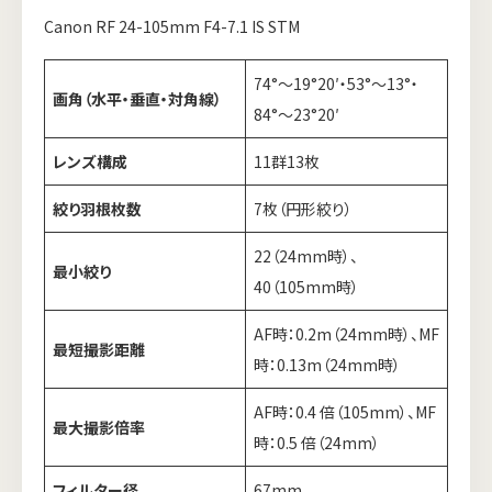
Canon RF 24-105mm F4-7.1 IS STM
74°～19°20′・53°～13°・
画角（水平・垂直・対角線）
84°～23°20′
レンズ構成
11群13枚
絞り羽根枚数
7枚（円形絞り）
22（24mm時）、
最小絞り
40（105mm時）
AF時：0.2m（24mm時）、MF
最短撮影距離
時：0.13m（24mm時）
AF時：0.4 倍（105mm）、MF
最大撮影倍率
時：0.5 倍（24mm）
フィルター径
67mm