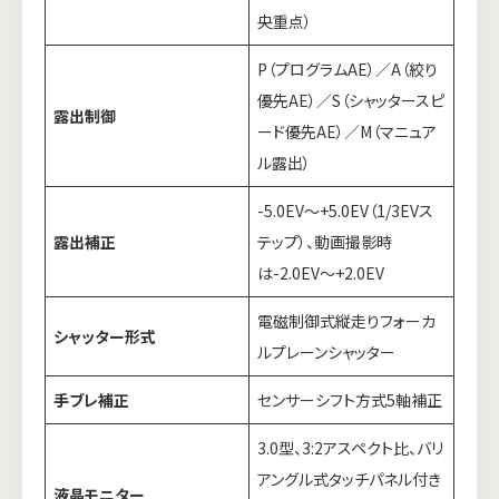
央重点）
P（プログラムAE）／A（絞り
優先AE）／S（シャッタースピ
露出制御
ード優先AE）／M（マニュア
ル露出）
-5.0EV～+5.0EV（1/3EVス
露出補正
テップ）、動画撮影時
は-2.0EV～+2.0EV
電磁制御式縦走りフォーカ
シャッター形式
ルプレーンシャッター
手ブレ補正
センサーシフト方式5軸補正
3.0型、3:2アスペクト比、バリ
アングル式タッチパネル付き
液晶モニター