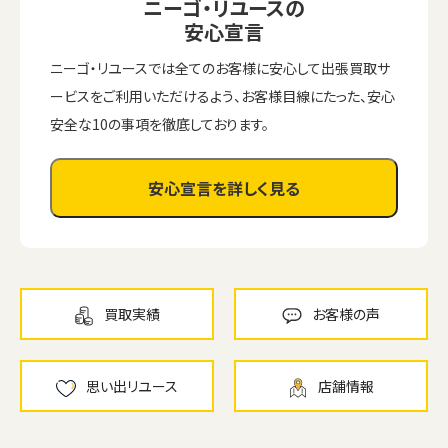
ニーゴ・リユースの
安心宣言
ニーゴ・リユースでは全てのお客様に安心して出張買取サ
ービスをご利用いただけるよう、お客様目線にたった、安心
安全な10の事項を徹底しております。
安心宣言を詳しく見る
買取実績
お客様の声
ウェブから1分
フリーダイヤル
かんたん査定見積
0120-1212-25
思い出リユース
店舗情報